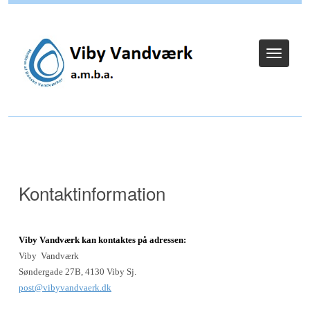
Log ind
Toggle
navigat
Kontaktinformation
Viby Vandværk kan kontaktes på adressen:
Viby Vandværk
Søndergade 27B, 4130 Viby Sj.
post@vibyvandvaerk.dk